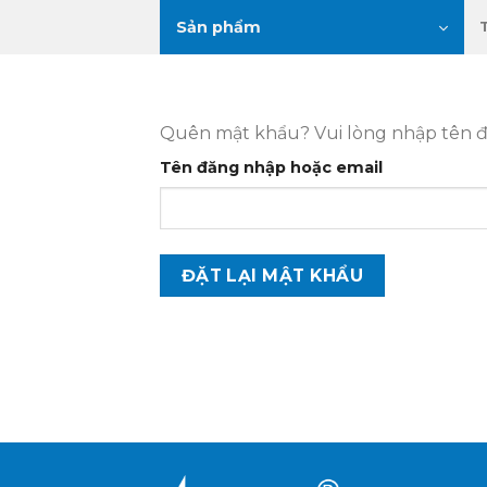
Skip
Sản phẩm
to
content
Quên mật khẩu? Vui lòng nhập tên đă
Tên đăng nhập hoặc email
ĐẶT LẠI MẬT KHẨU