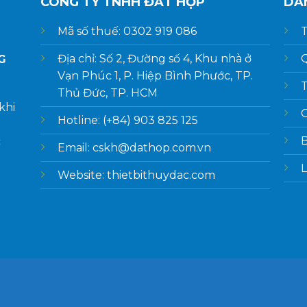
CÔNG TY TNHH ĐẤT HỢP
DA
Mã số thuế: 0302 919 086
T
Địa chỉ: Số 2, Đường số 4, Khu nhà ở
Q
G
Vạn Phúc 1, P. Hiệp Bình Phước, TP.
T
Thủ Đức, TP. HCM
khi
G
Hotline: (+84) 903 825 125
c
Email: cskh@dathop.com.vn
L
Website: thietbithuydac.com