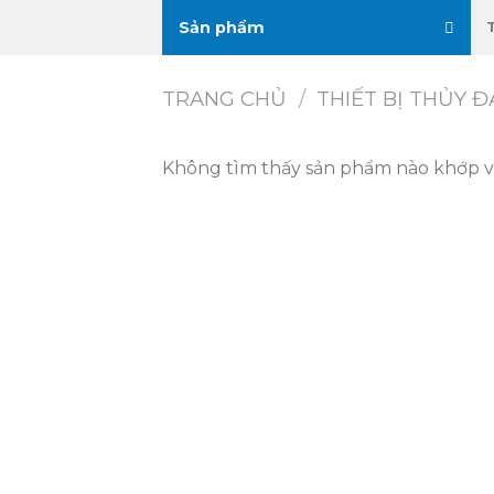
Skip
Sản phẩm
to
content
TRANG CHỦ
/
THIẾT BỊ THỦY Đ
Không tìm thấy sản phẩm nào khớp vớ