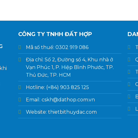
CÔNG TY TNHH ĐẤT HỢP
DA
G
Mã số thuế: 0302 919 086
T
Địa chỉ: Số 2, Đường số 4, Khu nhà ở
Q
Vạn Phúc 1, P. Hiệp Bình Phước, TP.
khi
T
Thủ Đức, TP. HCM
c
G
Hotline: (+84) 903 825 125
Email: cskh@dathop.com.vn
L
Website: thietbithuydac.com