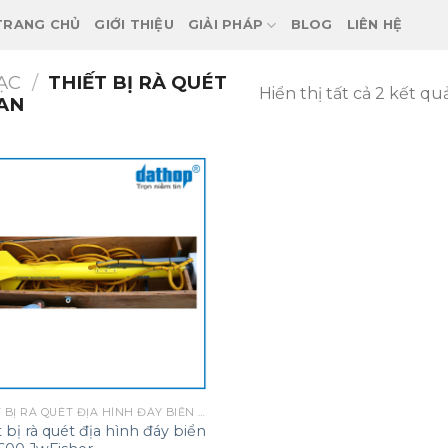
TRANG CHỦ
GIỚI THIỆU
GIẢI PHÁP
BLOG
LIÊN HỆ
ẠC
/
THIẾT BỊ RÀ QUÉT
Hiển thị tất cả 2 kết qu
CAN
THIẾT BỊ RÀ QUÉT ĐỊA HÌNH ĐÁY BIỂN SONAR SCAN
t bị rà quét địa hình đáy biển