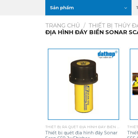
Skip
Sản phẩm
to
content
TRANG CHỦ
/
THIẾT BỊ THỦY Đ
ĐỊA HÌNH ĐÁY BIỂN SONAR S
THIẾT BỊ RÀ QUÉT ĐỊA HÌNH ĐÁY BIỂN SONAR SCAN
Thiết bị quét địa hình đáy Sonar
Thiế