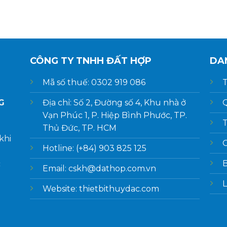
CÔNG TY TNHH ĐẤT HỢP
DA
Mã số thuế: 0302 919 086
T
Địa chỉ: Số 2, Đường số 4, Khu nhà ở
Q
G
Vạn Phúc 1, P. Hiệp Bình Phước, TP.
T
Thủ Đức, TP. HCM
khi
G
Hotline: (+84) 903 825 125
c
Email: cskh@dathop.com.vn
L
Website: thietbithuydac.com