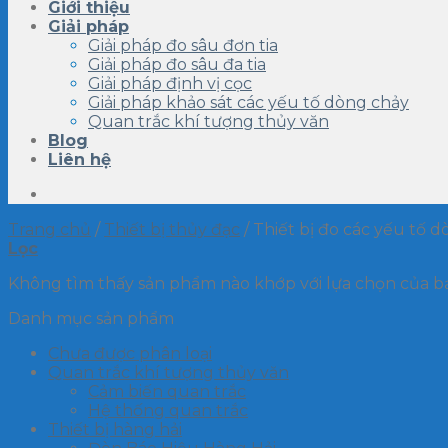
Giới thiệu
Giải pháp
Giải pháp đo sâu đơn tia
Giải pháp đo sâu đa tia
Giải pháp định vị cọc
Giải pháp khảo sát các yếu tố dòng chảy
Quan trắc khí tượng thủy văn
Blog
Liên hệ
Trang chủ
/
Thiết bị thủy đạc
/
Thiết bị đo các yếu tố d
Lọc
Không tìm thấy sản phẩm nào khớp với lựa chọn của b
Danh mục sản phẩm
Chưa được phân loại
Quan trắc khí tượng thủy văn
Cảm biến quan trắc
Hệ thống quan trắc
Thiết bị hàng hải