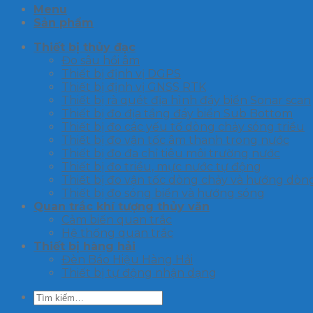
Menu
Sản phẩm
Thiết bị thủy đạc
Đo sâu hồi âm
Thiết bị định vị DGPS
Thiết bị định vị GNSS RTK
Thiết bị rà quét địa hình đáy biển Sonar scan
Thiết bị đo địa tầng đáy biển Sub Bottom
Thiết bị đo các yếu tố dòng chảy sóng triều
Thiết bị đo vận tốc âm thanh trong nước
Thiết bị đo đa chỉ tiêu môi trường nước
Thiết bị đo triều, mực nước tự động
Thiết bị đo vận tốc dòng chảy và hướng dòn
Thiết bị đo sóng biển và hướng sóng
Quan trắc khí tượng thủy văn
Cảm biến quan trắc
Hệ thống quan trắc
Thiết bị hàng hải
Đèn Báo Hiệu Hàng Hải
Thiết bị tự động nhận dạng
Tìm
kiếm: