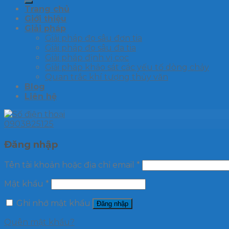
Trang chủ
Giới thiệu
Giải pháp
Giải pháp đo sâu đơn tia
Giải pháp đo sâu đa tia
Giải pháp định vị cọc
Giải pháp khảo sát các yếu tố dòng chảy
Quan trắc khí tượng thủy văn
Blog
Liên hệ
0903825125
Đăng nhập
Tên tài khoản hoặc địa chỉ email
*
Mật khẩu
*
Ghi nhớ mật khẩu
Đăng nhập
Quên mật khẩu?