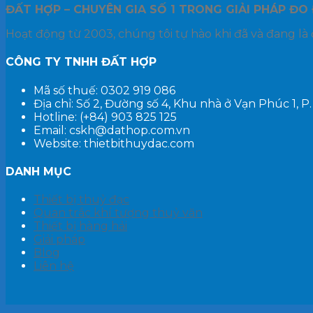
ĐẤT HỢP – CHUYÊN GIA SỐ 1
TRONG GIẢI PHÁP ĐO 
Hoạt động từ 2003, chúng tôi tự hào khi đã và đang là 
CÔNG TY TNHH ĐẤT HỢP
Mã số thuế: 0302 919 086
Địa chỉ: Số 2, Đường số 4, Khu nhà ở Vạn Phúc 1, 
Hotline: (+84) 903 825 125
Email: cskh@dathop.com.vn
Website: thietbithuydac.com
DANH MỤC
Thiết bị thuỷ đạc
Quan trắc khí tượng thuỷ văn
Thiết bị hàng hải
Giải pháp
Blog
Liên hệ