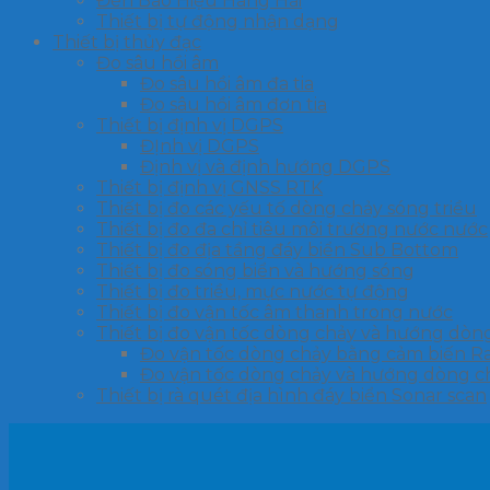
Đèn Báo Hiệu Hàng Hải
Thiết bị tự động nhận dạng
Thiết bị thủy đạc
Đo sâu hồi âm
Đo sâu hồi âm đa tia
Đo sâu hồi âm đơn tia
Thiết bị định vị DGPS
ĐỊnh vị DGPS
Định vị và định hướng DGPS
Thiết bị định vị GNSS RTK
Thiết bị đo các yếu tố dòng chảy sóng triều
Thiết bị đo đa chỉ tiêu môi trường nước nước
Thiết bị đo địa tầng đáy biển Sub Bottom
Thiết bị đo sóng biển và hướng sóng
Thiết bị đo triều, mực nước tự động
Thiết bị đo vận tốc âm thanh trong nước
Thiết bị đo vận tốc dòng chảy và hướng dòn
Đo vận tốc dòng chảy bằng cảm biến R
Đo vận tốc dòng chảy và hướng dòng chả
Thiết bị rà quét địa hình đáy biển Sonar scan