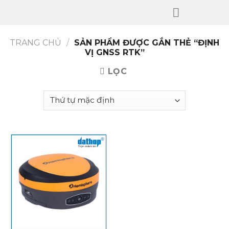
Skip
to
content
TRANG CHỦ
/
SẢN PHẨM ĐƯỢC GẮN THẺ “ĐỊNH
VỊ GNSS RTK”
LỌC