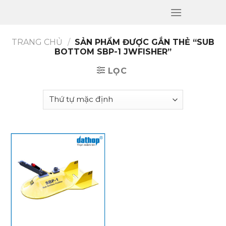
Skip
to
content
TRANG CHỦ
/
SẢN PHẨM ĐƯỢC GẮN THẺ “SUB
BOTTOM SBP-1 JWFISHER”
LỌC