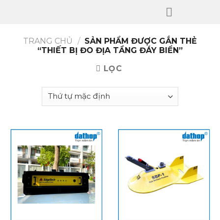
Skip
to
content
TRANG CHỦ
/
SẢN PHẨM ĐƯỢC GẮN THẺ
“THIẾT BỊ ĐO ĐỊA TẦNG ĐÁY BIỂN”
LỌC