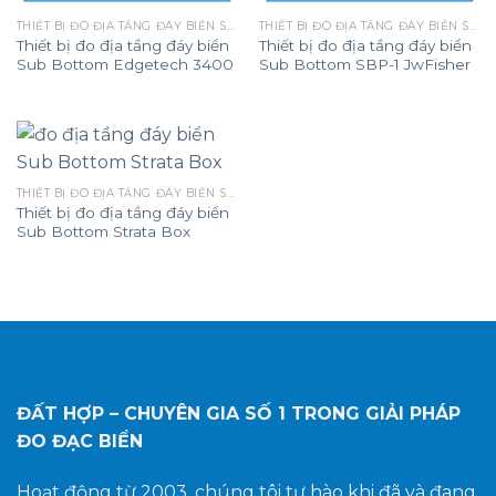
THIẾT BỊ ĐO ĐỊA TẦNG ĐÁY BIỂN SUB BOTTOM
THIẾT BỊ ĐO ĐỊA TẦNG ĐÁY BIỂN SUB BOTTOM
Thiết bị đo địa tầng đáy biển
Thiết bị đo địa tầng đáy biển
Sub Bottom Edgetech 3400
Sub Bottom SBP-1 JwFisher
THIẾT BỊ ĐO ĐỊA TẦNG ĐÁY BIỂN SUB BOTTOM
Thiết bị đo địa tầng đáy biển
Sub Bottom Strata Box
ĐẤT HỢP – CHUYÊN GIA SỐ 1
TRONG GIẢI PHÁP
ĐO ĐẠC BIỂN
Hoạt động từ 2003, chúng tôi tự hào khi đã và đang