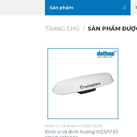
Skip
Sản phẩm
to
content
TRANG CHỦ
/
SẢN PHẨM ĐƯỢC
ĐỊNH VỊ VÀ ĐỊNH HƯỚNG DGPS
Định vị và định hướng V123/V133