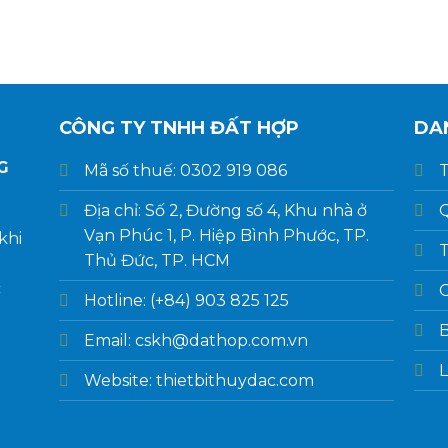
CÔNG TY TNHH ĐẤT HỢP
DA
G
Mã số thuế: 0302 919 086
T
Địa chỉ: Số 2, Đường số 4, Khu nhà ở
Q
Vạn Phúc 1, P. Hiệp Bình Phước, TP.
khi
T
Thủ Đức, TP. HCM
c
G
Hotline: (+84) 903 825 125
Email: cskh@dathop.com.vn
L
Website: thietbithuydac.com