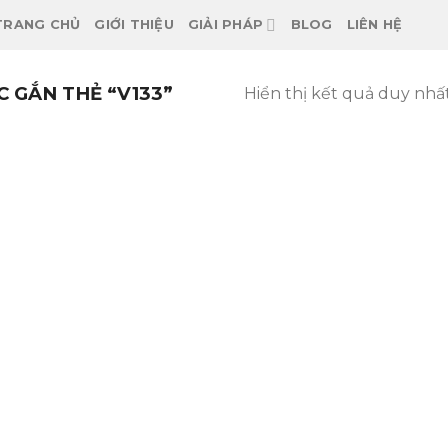
TRANG CHỦ
GIỚI THIỆU
GIẢI PHÁP
BLOG
LIÊN HỆ
 GẮN THẺ “V133”
Hiển thị kết quả duy nhấ