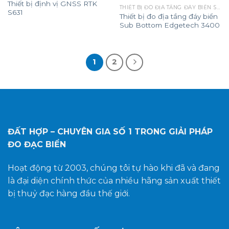
Thiết bị định vị GNSS RTK
THIẾT BỊ ĐO ĐỊA TẦNG ĐÁY BIỂN SUB BOTTOM
S631
Thiết bị đo địa tầng đáy biển
Sub Bottom Edgetech 3400
1
2
ĐẤT HỢP – CHUYÊN GIA SỐ 1
TRONG GIẢI PHÁP
ĐO ĐẠC BIỂN
Hoạt động từ 2003, chúng tôi tự hào khi đã và đang
là đại diện chính thức của nhiều hãng sản xuất thiết
bị thuỷ đạc hàng đầu thế giới.