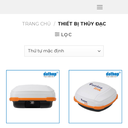
Skip
to
content
TRANG CHỦ
/
THIẾT BỊ THỦY ĐẠC
LỌC