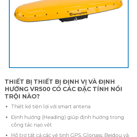
THIẾT BỊ THIẾT BỊ ĐỊNH VỊ VÀ ĐỊNH
HƯỚNG VR500 CÓ CÁC ĐẶC TÍNH NỔI
TRỘI NÀO?
Thiết kế tiện lợi với smart antena
Định hướng (Heading) giúp định hướng trong
công tác nạo vét
Hỗ trợ tất cả các vệ tinh GPS, Glonass, Beidou và