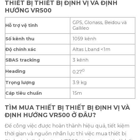
THIẾT BỊ THIẾT BỊ ĐỊNH VỊ VÀ ĐỊNH
HƯỚNG VR500
GPS, Glonass, Beidou và
Hỗ trợ vệ tinh
Gallileo
Số kênh thu
1059 kênh
Độ chính xác
Altas Lband <1m
SBAS tracking
3 kênh
0
Heading
0.27
Trọng lượng
3.9 kg
Cáp tiêu chuẩn
15m
TÌM MUA THIẾT BỊ THIẾT BỊ ĐỊNH VỊ VÀ
ĐỊNH HƯỚNG VR500 Ở ĐÂU?
Để công việc được hoàn thành hiệu quả, tiết kiệm
thời gian và nguồn nhân lực thì việc mua thiết bị