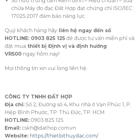
Sỡ hữu trung tâm Kiểm định – Hiệu chuẩn – Sửa
chữa Máy đo đạc Đất Hợp đạt chứng chỉ ISO/IEC
17025:2017 đảm bảo năng lực.
Quý khách hàng hãy
liên hệ ngay đến số
HOTLINE: 0903 825 125
để được tư vấn miễn phí và
đặt mua
thiết bị Định vị và định hướng
VR500
ngay hôm nay!
Mọi thông tin xin vui lòng liên hệ:
CÔNG TY TNHH ĐẤT HỢP
Địa chỉ:
Số 2, Đường số 4, Khu nhà ở Vạn Phúc 1, P.
Hiệp Bình Phước, TP. Thủ Đức, TP. HCM
HOTLINE:
0903 825 125
Email:
cskh@dathop.com.vn
Website:
https://thietbithuydac.com/