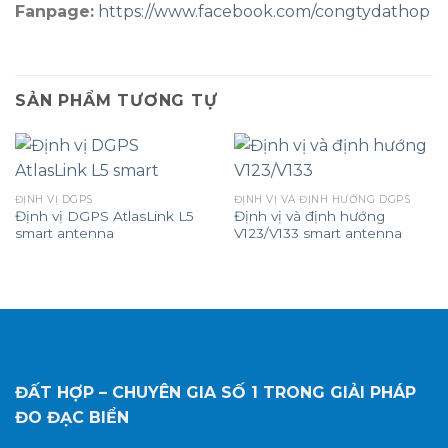
Fanpage:
https://www.facebook.com/congtydathop
SẢN PHẨM TƯƠNG TỰ
ĐỊNH VỊ DGPS
ĐỊNH VỊ VÀ ĐỊNH HƯỚNG DGPS
Định vị DGPS AtlasLink L5
Định vị và định hướng
smart antenna
V123/V133 smart antenna
ĐẤT HỢP – CHUYÊN GIA SỐ 1
TRONG GIẢI PHÁP
ĐO ĐẠC BIỂN