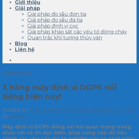
Giới thiệu
Giải pháp
Giải pháp đo sâu đơn tia
Giải pháp đo sâu đa tia
Giải pháp định vị cọc
Giải pháp khảo sát các yếu tố dòng chảy
Quan trắc khí tượng thủy văn
Blog
Liên hệ
Uncategorized
3 hãng máy định vị DGPS nổi
tiếng hiện nay!
Posted on
Tháng Mười Hai 31, 2024
Tháng Một 3, 2025
by
admin
Máy định vị DGPS đóng vai trò quan trọng trong
khảo sát và đo đạc biển, giúp cung cấp dữ liệu
chính xác cho các dự án nghiên cứu và phát triển.