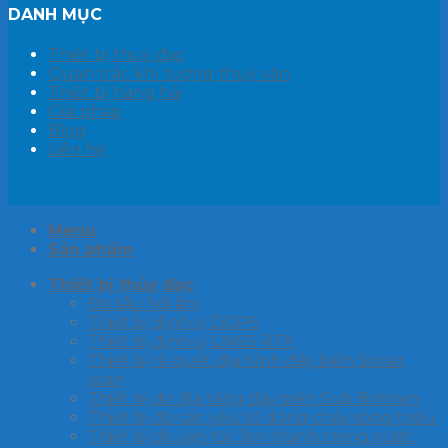
DANH MỤC
Thiết bị thuỷ đạc
Quan trắc khí tượng thuỷ văn
Thiết bị hàng hải
Giải pháp
Blog
Liên hệ
Menu
Sản phẩm
Thiết bị thủy đạc
Đo sâu hồi âm
Thiết bị định vị DGPS
Thiết bị định vị GNSS RTK
Thiết bị rà quét địa hình đáy biển Sonar
scan
Thiết bị đo địa tầng đáy biển Sub Bottom
Thiết bị đo các yếu tố dòng chảy sóng triều
Thiết bị đo vận tốc âm thanh trong nước