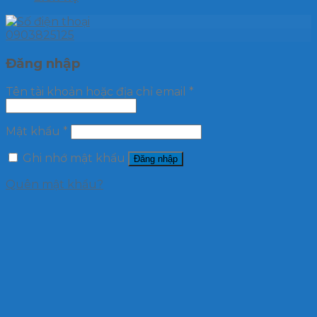
0903825125
Đăng nhập
Tên tài khoản hoặc địa chỉ email
*
Mật khẩu
*
Ghi nhớ mật khẩu
Đăng nhập
Quên mật khẩu?