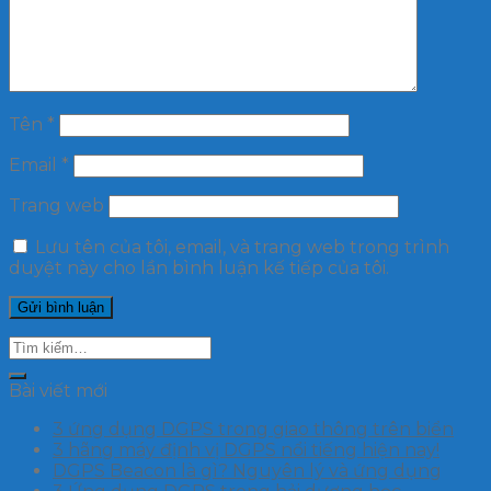
Tên
*
Email
*
Trang web
Lưu tên của tôi, email, và trang web trong trình
duyệt này cho lần bình luận kế tiếp của tôi.
Bài viết mới
3 ứng dụng DGPS trong giao thông trên biển
3 hãng máy định vị DGPS nổi tiếng hiện nay!
DGPS Beacon là gì? Nguyên lý và ứng dụng