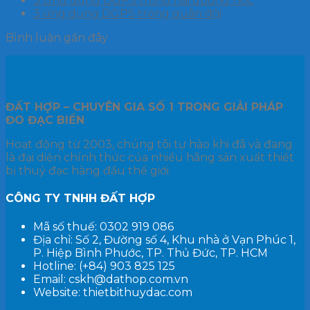
3 Ứng dụng DGPS trong hải dương học
3 ứng dụng DGPS trong quân đội
Bình luận gần đây
ĐẤT HỢP – CHUYÊN GIA SỐ 1
TRONG GIẢI PHÁP
ĐO ĐẠC BIỂN
Hoạt động từ 2003, chúng tôi tự hào khi đã và đang
là đại diện chính thức của nhiều hãng sản xuất thiết
bị thuỷ đạc hàng đầu thế giới.
CÔNG TY TNHH ĐẤT HỢP
Mã số thuế: 0302 919 086
Địa chỉ: Số 2, Đường số 4, Khu nhà ở Vạn Phúc 1,
P. Hiệp Bình Phước, TP. Thủ Đức, TP. HCM
Hotline: (+84) 903 825 125
Email: cskh@dathop.com.vn
Website: thietbithuydac.com