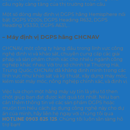
cầu ngày càng tăng của thị trường toàn cầu.
Một số dòng máy định vị DGPS hãng Hemisphere nổi
bật: DGPS V200s, DGPS Heading R632, DGPS
Heading VS330, DGPS A631,…
– Máy định vị DGPS hãng CHCNAV
CHCNAV, một công ty hàng đầu trong lĩnh vực công
nghệ định vị và khảo sát, chuyên cung cấp các giải
pháp và sản phẩm chính xác cho nhiều ngành công
nghiệp khác nhau. Với trụ sở chính tại Thượng Hải,
Trung Quốc, CHCNAV đã khẳng định mình trong các
lĩnh vực như khảo sát và kỹ thuật, xây dựng máy móc,
kiểm soát máy móc, nông nghiệp chính xác, và định vị.
Việc lựa chọn một hãng máy uy tín là yếu tố then
chốt giúp bạn đạt được kết quả tốt nhất. Nếu bạn
cần thêm thông tin về các sản phẩm DGPS hoặc
muốn tìm hiểu cách áp dụng công nghệ này cho dự
án của mình, hãy liên hệ ngay với chúng tôi qua
HOTLINE 0903 825 125
. Chúng tôi luôn sẵn sàng hỗ
trợ bạn!