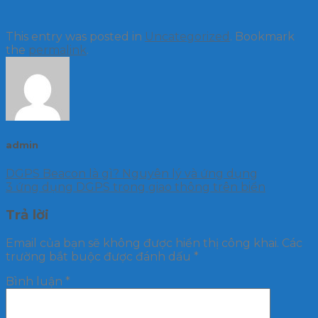
This entry was posted in
Uncategorized
. Bookmark
the
permalink
.
admin
DGPS Beacon là gì? Nguyên lý và ứng dụng
3 ứng dụng DGPS trong giao thông trên biển
Trả lời
Email của bạn sẽ không được hiển thị công khai.
Các
trường bắt buộc được đánh dấu
*
Bình luận
*