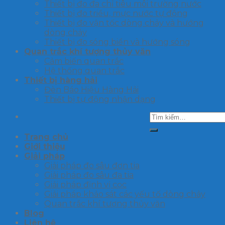
Thiết bị đo đa chỉ tiêu môi trường nước
Thiết bị đo triều, mực nước tự động
Thiết bị đo vận tốc dòng chảy và hướng
dòng chảy
Thiết bị đo sóng biển và hướng sóng
Quan trắc khí tượng thủy văn
Cảm biến quan trắc
Hệ thống quan trắc
Thiết bị hàng hải
Đèn Báo Hiệu Hàng Hải
Thiết bị tự động nhận dạng
Tìm
kiếm:
Trang chủ
Giới thiệu
Giải pháp
Giải pháp đo sâu đơn tia
Giải pháp đo sâu đa tia
Giải pháp định vị cọc
Giải pháp khảo sát các yếu tố dòng chảy
Quan trắc khí tượng thủy văn
Blog
Liên hệ