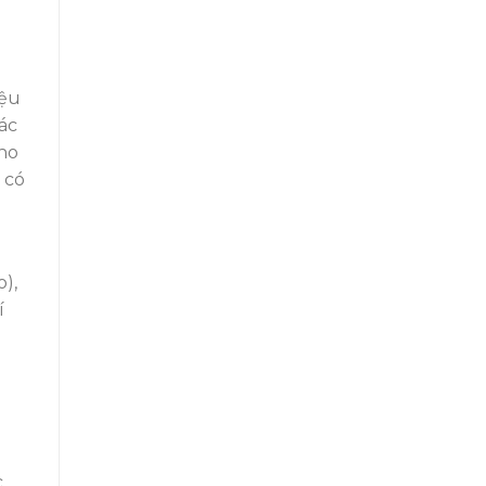
iệu
các
cho
t có
u
),
í
c