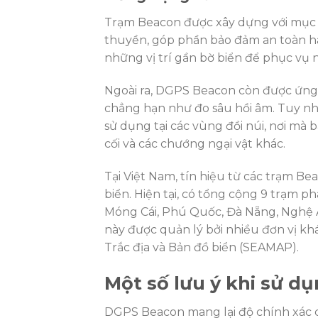
Trạm Beacon được xây dựng với mục đí
thuyền, góp phần bảo đảm an toàn hà
những vị trí gần bờ biển để phục vụ 
Ngoài ra, DGPS Beacon còn được ứng d
chẳng hạn như đo sâu hồi âm. Tuy nhi
sử dụng tại các vùng đồi núi, nơi mà b
cối và các chướng ngại vật khác.
Tại Việt Nam, tín hiệu từ các trạm B
biển. Hiện tại, có tổng cộng 9 trạm p
Móng Cái, Phú Quốc, Đà Nẵng, Nghệ 
này được quản lý bởi nhiều đơn vị 
Trắc địa và Bản đồ biển (SEAMAP).
Một số lưu ý khi sử 
DGPS Beacon mang lại độ chính xác cao