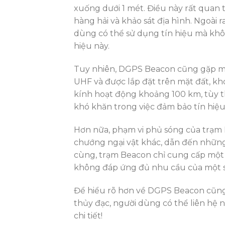
xuống dưới 1 mét. Điều này rất quan 
hàng hải và khảo sát địa hình. Ngoài 
dùng có thể sử dụng tín hiệu mà không 
hiệu này.
Tuy nhiên, DGPS Beacon cũng gặp mộ
UHF và được lắp đặt trên mặt đất, kho
kính hoạt động khoảng 100 km, tùy t
khó khăn trong việc đảm bảo tín hiệ
Hơn nữa, phạm vi phủ sóng của trạm B
chướng ngại vật khác, dẫn đến những 
cùng, trạm Beacon chỉ cung cấp một l
không đáp ứng đủ nhu cầu của một s
Để hiểu rõ hơn về DGPS Beacon cũng n
thủy đạc, người dùng có thể liên hệ 
chi tiết!