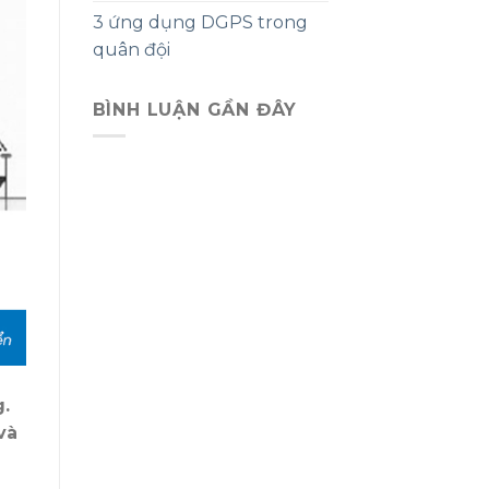
3 ứng dụng DGPS trong
quân đội
BÌNH LUẬN GẦN ĐÂY
g.
và