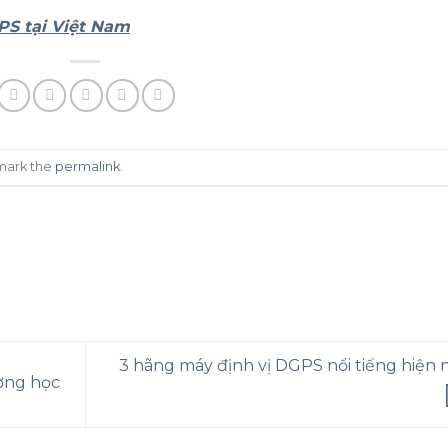
PS tại Việt Nam
mark the
permalink
.
3 hãng máy định vị DGPS nổi tiếng hiện n
ơng học