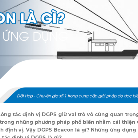
công tác định vị DGPS giữ vai trò vô cùng quan trọn
trong những phương pháp phổ biến nhằm cải thiện 
nh định vị. Vậy DGPS Beacon là gì? Những ứng dụng
ác định vị DGPS là gì?