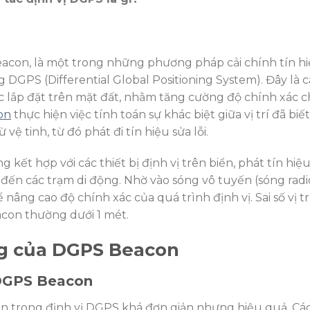
eacon, là một trong những phương pháp cải chính tín h
g DGPS (Differential Global Positioning System). Đây là 
ợc lắp đặt trên mặt đất, nhằm tăng cường độ chính xác 
on
thực hiện việc tính toán sự khác biệt giữa vị trí đã biế
vệ tinh, từ đó phát đi tín hiệu sửa lỗi.
ết hợp với các thiết bị định vị trên biển, phát tín hiệ
đến các trạm di động. Nhờ vào sóng vô tuyến (sóng radio
nâng cao độ chính xác của quá trình định vị. Sai số vị tr
acon thường dưới 1 mét.
ng của DGPS Beacon
 DGPS Beacon
n trong định vị DGPS khá đơn giản nhưng hiệu quả. Cá