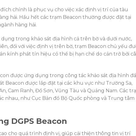
ch chính là phục vụ cho việc xác định vị trí của tàu
ng hải. Hầu hết các trạm Beacon thường được đặt tại
ngành hàng hải.
ụng trong khảo sát địa hình cả trên bờ và dưới nước,
ên, đối với việc định vị trên bờ, trạm Beacon chủ yếu đ
án kính phát tín hiệu có thể bị hạn chế do cản trở bởi c
eacon được ứng dụng trong công tác khảo sát địa hình đ
hát Beacon được lắp đặt tại các khu vực như Trường Sa,
An, Cam Ranh, Đồ Sơn, Vũng Tàu và Quảng Nam. Các tr
khác nhau, như Cục Bản đồ Bộ Quốc phòng và Trung tâm
dụng DGPS Beacon
 cho quá trình định vị, giúp cải thiện thông tin vị trí