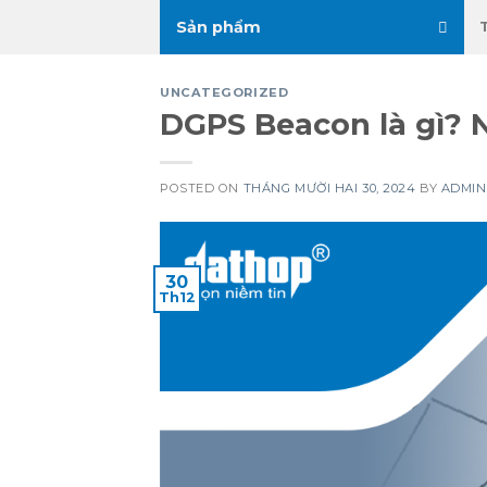
Skip
Sản phẩm
to
content
UNCATEGORIZED
DGPS Beacon là gì? 
POSTED ON
THÁNG MƯỜI HAI 30, 2024
BY
ADMIN
30
Th12