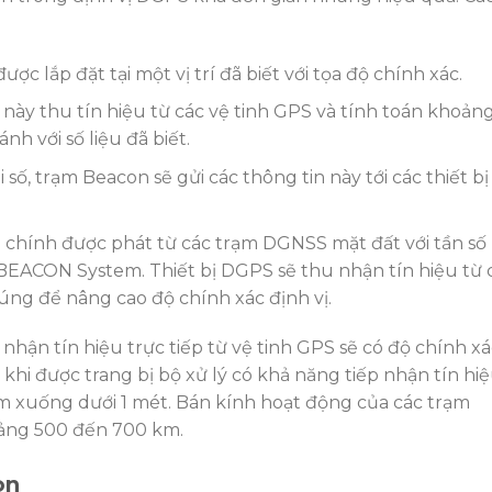
ược lắp đặt tại một vị trí đã biết với tọa độ chính xác.
m này thu tín hiệu từ các vệ tinh GPS và tính toán khoản
nh với số liệu đã biết.
i số, trạm Beacon sẽ gửi các thông tin này tới các thiết bị
cải chính được phát từ các trạm DGNSS mặt đất với tần số
ACON System. Thiết bị DGPS sẽ thu nhận tín hiệu từ 
úng để nâng cao độ chính xác định vị.
nhận tín hiệu trực tiếp từ vệ tinh GPS sẽ có độ chính xá
khi được trang bị bộ xử lý có khả năng tiếp nhận tín hi
giảm xuống dưới 1 mét. Bán kính hoạt động của các trạm
ảng 500 đến 700 km.
on