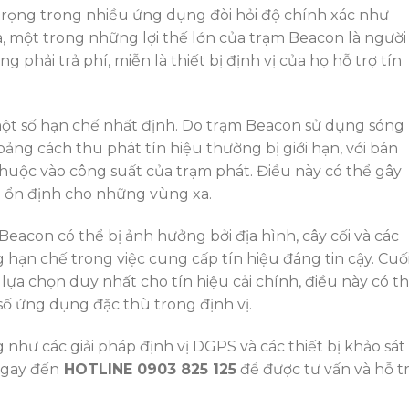
trọng trong nhiều ứng dụng đòi hỏi độ chính xác như
ra, một trong những lợi thế lớn của trạm Beacon là người
phải trả phí, miễn là thiết bị định vị của họ hỗ trợ tín
t số hạn chế nhất định. Do trạm Beacon sử dụng sóng
ảng cách thu phát tín hiệu thường bị giới hạn, với bán
huộc vào công suất của trạm phát. Điều này có thể gây
u ổn định cho những vùng xa.
eacon có thể bị ảnh hưởng bởi địa hình, cây cối và các
hạn chế trong việc cung cấp tín hiệu đáng tin cậy. Cuố
ựa chọn duy nhất cho tín hiệu cải chính, điều này có t
ố ứng dụng đặc thù trong định vị.
hư các giải pháp định vị DGPS và các thiết bị khảo sát
ngay đến
HOTLINE 0903 825 125
để được tư vấn và hỗ t