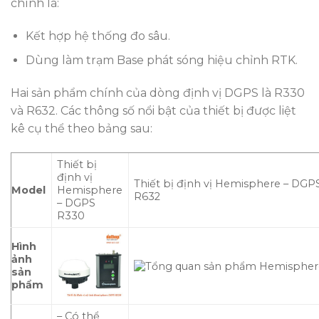
chính là:
Kết hợp hệ thống đo sâu.
Dùng làm trạm Base phát sóng hiệu chỉnh RTK.
Hai sản phẩm chính của dòng định vị DGPS là R330
và R632. Các thông số nổi bật của thiết bị được liệt
kê cụ thể theo bảng sau:
Thiết bị
định vị
Thiết bị định vị Hemisphere – DGP
Model
Hemisphere
R632
– DGPS
R330
Hình
ảnh
sản
phẩm
– Có thể