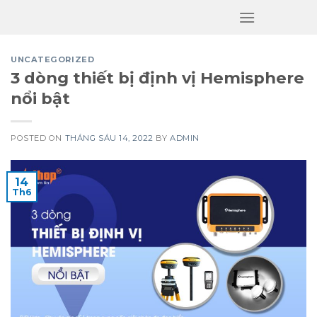
Skip
to
content
UNCATEGORIZED
3 dòng thiết bị định vị Hemisphere
nổi bật
POSTED ON
THÁNG SÁU 14, 2022
BY
ADMIN
14
Th6