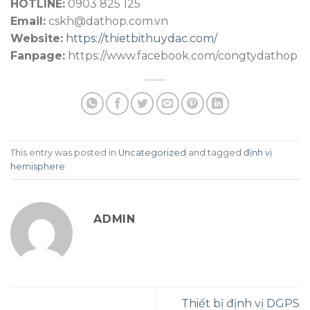
HOTLINE:
0903 825 125
Email:
cskh@dathop.com.vn
Website:
https://thietbithuydac.com/
Fanpage:
https://www.facebook.com/congtydathop
This entry was posted in
Uncategorized
and tagged
định vị
hemisphere
.
ADMIN
Thiết bị định vị DGPS