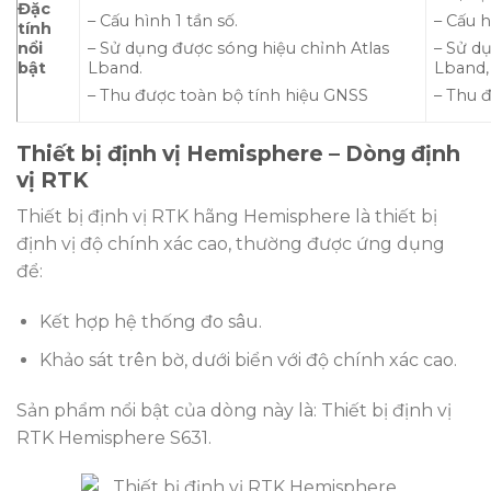
Đặc
– Cấu hình 1 tần số.
– Cấu h
tính
nổi
– Sử dụng được sóng hiệu chỉnh Atlas
– Sử d
bật
Lband.
Lband,
– Thu được toàn bộ tính hiệu GNSS
– Thu 
Thiết bị định vị Hemisphere – Dòng định
vị RTK
Thiết bị định vị RTK hãng Hemisphere là thiết bị
định vị độ chính xác cao, thường được ứng dụng
để:
Kết hợp hệ thống đo sâu.
Khảo sát trên bờ, dưới biển với độ chính xác cao.
Sản phẩm nổi bật của dòng này là: Thiết bị định vị
RTK Hemisphere S631.