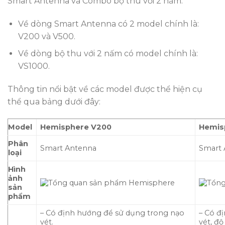
Smart Antenna và Combo bộ thu với 2 nấm.
Về dòng Smart Antenna có 2 model chính là:
V200 và V500.
Về dòng bộ thu với 2 nấm có model chính là:
VS1000.
Thông tin nổi bật về các model được thể hiện cụ
thể qua bảng dưới đây:
Model
Hemisphere V200
Hemis
Phân
Smart Antenna
Smart 
loại
Hình
ảnh
sản
phẩm
– Có định hướng để sử dụng trong nạo
– Có đ
vét.
vét, độ