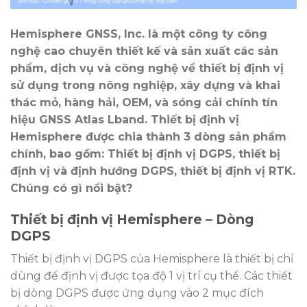
Hemisphere GNSS, Inc. là một công ty công
nghệ cao chuyên thiết kế và sản xuất các sản
phẩm, dịch vụ và công nghệ về thiết bị định vị
sử dụng trong nông nghiệp, xây dựng và khai
thác mỏ, hàng hải, OEM, và sóng cải chính tín
hiệu GNSS Atlas Lband. Thiết bị định vị
Hemisphere được chia thành 3 dòng sản phẩm
chính, bao gồm: Thiết bị định vị DGPS, thiết bị
định vị và định hướng DGPS, thiết bị định vị RTK.
Chúng có gì nổi bật?
Thiết bị định vị Hemisphere – Dòng
DGPS
Thiết bị định vị DGPS của Hemisphere là thiết bị chỉ
dùng để định vị được tọa độ 1 vị trí cụ thể. Các thiết
bị dòng DGPS được ứng dụng vào 2 mục đích