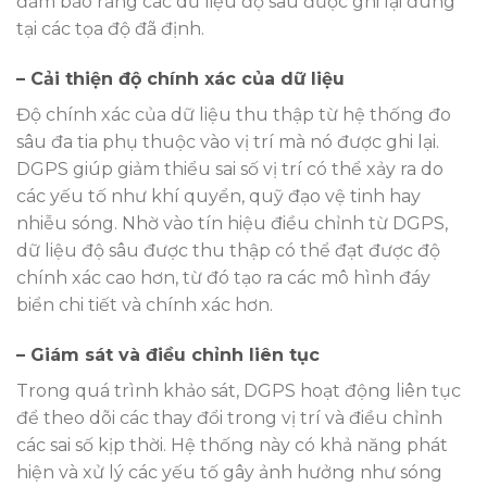
đảm bảo rằng các dữ liệu độ sâu được ghi lại đúng
tại các tọa độ đã định.
– Cải thiện độ chính xác của dữ liệu
Độ chính xác của dữ liệu thu thập từ hệ thống đo
sâu đa tia phụ thuộc vào vị trí mà nó được ghi lại.
DGPS giúp giảm thiểu sai số vị trí có thể xảy ra do
các yếu tố như khí quyển, quỹ đạo vệ tinh hay
nhiễu sóng. Nhờ vào tín hiệu điều chỉnh từ DGPS,
dữ liệu độ sâu được thu thập có thể đạt được độ
chính xác cao hơn, từ đó tạo ra các mô hình đáy
biển chi tiết và chính xác hơn.
– Giám sát và điều chỉnh liên tục
Trong quá trình khảo sát, DGPS hoạt động liên tục
để theo dõi các thay đổi trong vị trí và điều chỉnh
các sai số kịp thời. Hệ thống này có khả năng phát
hiện và xử lý các yếu tố gây ảnh hưởng như sóng