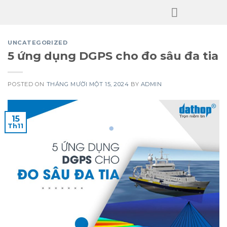
Skip
to
content
UNCATEGORIZED
5 ứng dụng DGPS cho đo sâu đa tia
POSTED ON
THÁNG MƯỜI MỘT 15, 2024
BY
ADMIN
15
Th11