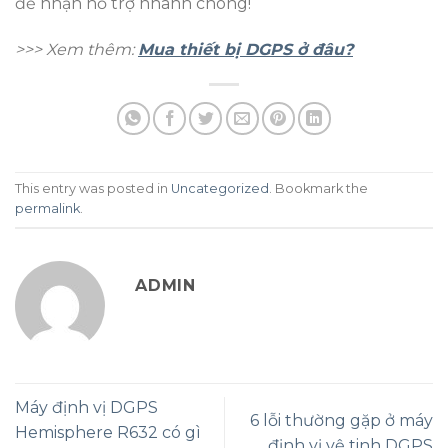
để nhận hỗ trợ nhanh chóng!
>>> Xem thêm:
Mua thiết bị DGPS ở đâu?
This entry was posted in
Uncategorized
. Bookmark the
permalink
.
ADMIN
Máy định vị DGPS
6 lỗi thường gặp ở máy
Hemisphere R632 có gì
định vị vệ tinh DGPS