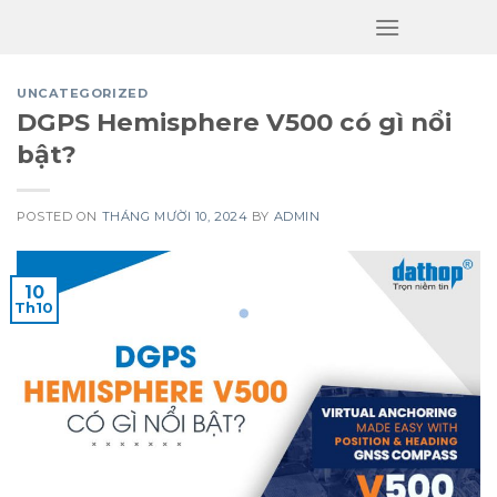
Skip
to
content
UNCATEGORIZED
DGPS Hemisphere V500 có gì nổi
bật?
POSTED ON
THÁNG MƯỜI 10, 2024
BY
ADMIN
10
Th10