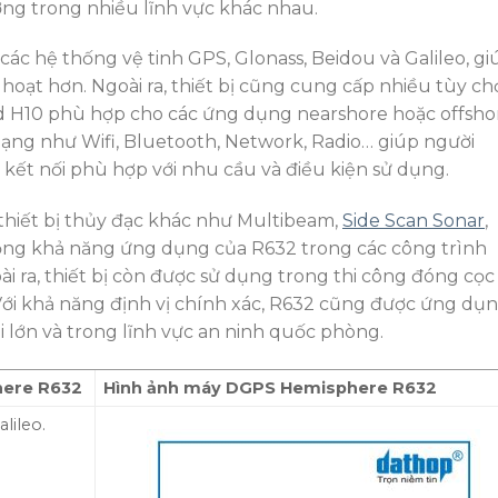
ớng trong nhiều lĩnh vực khác nhau.
ác hệ thống vệ tinh GPS, Glonass, Beidou và Galileo, gi
 hoạt hơn. Ngoài ra, thiết bị cũng cung cấp nhiều tùy c
nd H10 phù hợp cho các ứng dụng nearshore hoặc offsho
 dạng như Wifi, Bluetooth, Network, Radio… giúp người
ết nối phù hợp với nhu cầu và điều kiện sử dụng.
thiết bị thủy đạc khác như Multibeam,
Side Scan Sonar
,
ộng khả năng ứng dụng của R632 trong các công trình
ài ra, thiết bị còn được sử dụng trong thi công đóng cọc 
Với khả năng định vị chính xác, R632 cũng được ứng dụ
ại lớn và trong lĩnh vực an ninh quốc phòng.
here R632
Hình ảnh máy DGPS Hemisphere R632
lileo.