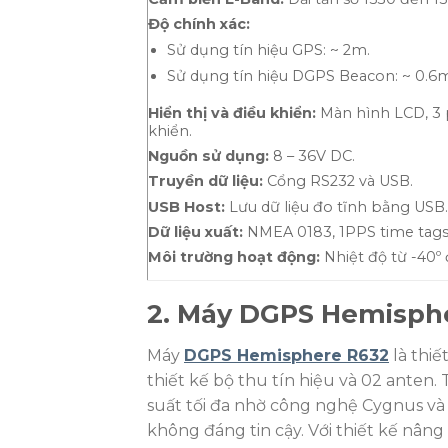
Độ chính xác:
Sử dụng tín hiệu GPS: ~ 2m.
Sử dụng tín hiệu DGPS Beacon: ~ 0.6m
Hiển thị và điều khiển:
Màn hình LCD, 3 
khiển.
Nguồn sử dụng:
8 – 36V DC.
Truyền dữ liệu:
Cổng RS232 và USB.
USB Host:
Lưu dữ liệu đo tĩnh bằng USB.
Dữ liệu xuất:
NMEA 0183, 1PPS time tags
Môi trường hoạt động:
Nhiệt độ từ -40º 
2. Máy DGPS Hemisph
Máy
DGPS Hemisphere R632
là thiế
thiết kế bộ thu tín hiệu và 02 anten. 
suất tối đa nhờ công nghệ Cygnus và 
không đáng tin cậy. Với thiết kế nâng