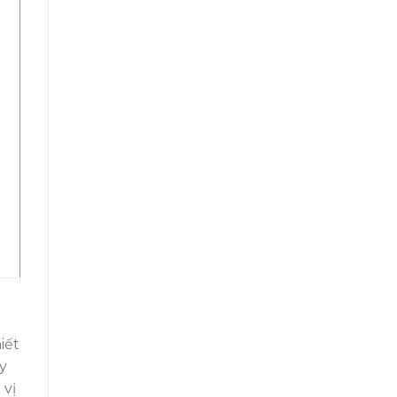
iết
y
 vị