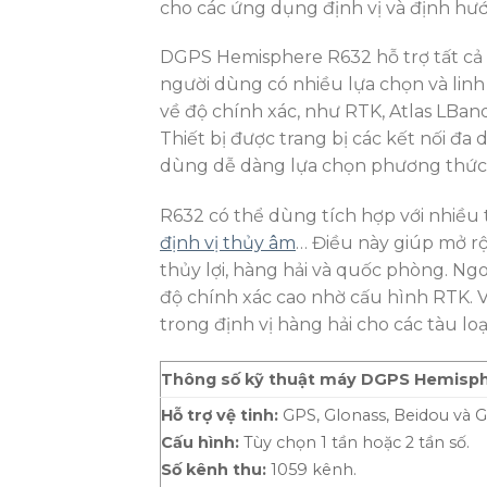
cho các ứng dụng định vị và định hư
DGPS Hemisphere R632 hỗ trợ tất cả c
người dùng có nhiều lựa chọn và linh
về độ chính xác, như RTK, Atlas LBa
Thiết bị được trang bị các kết nối đa
dùng dễ dàng lựa chọn phương thức k
R632 có thể dùng tích hợp với nhiều 
định vị thủy âm
… Điều này giúp mở r
thủy lợi, hàng hải và quốc phòng. Ngo
độ chính xác cao nhờ cấu hình RTK. 
trong định vị hàng hải cho các tàu lo
Thông số kỹ thuật máy DGPS Hemisp
Hỗ trợ vệ tinh:
GPS, Glonass, Beidou và Ga
Cấu hình:
Tùy chọn 1 tần hoặc 2 tần số.
Số kênh thu:
1059 kênh.