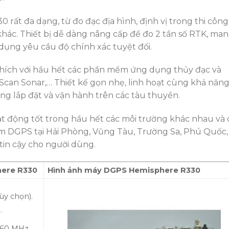
ất đa dạng, từ đo đạc địa hình, định vị trong thi công
hác. Thiết bị dễ dàng nâng cấp để đo 2 tần số RTK, ma
 dụng yêu cầu độ chính xác tuyệt đối.
ích với hầu hết các phần mềm ứng dụng thủy đạc và
 Scan Sonar,… Thiết kế gọn nhẹ, linh hoạt cùng khả năn
ng lắp đặt và vận hành trên các tàu thuyền.
 động tốt trong hầu hết các môi trường khác nhau và 
rạm DGPS tại Hải Phòng, Vũng Tàu, Trường Sa, Phú Quốc,
 tin cậy cho người dùng.
here R330
Hình ảnh máy DGPS Hemisphere R330
ùy chọn).
.
560 MHz.