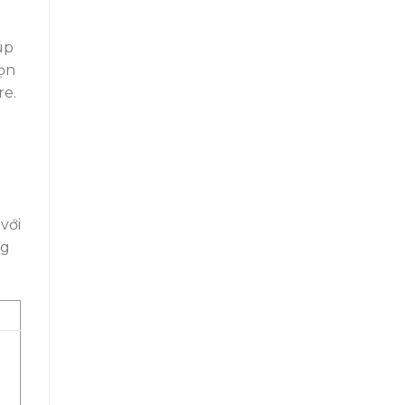
úp
họn
re.
với
ng