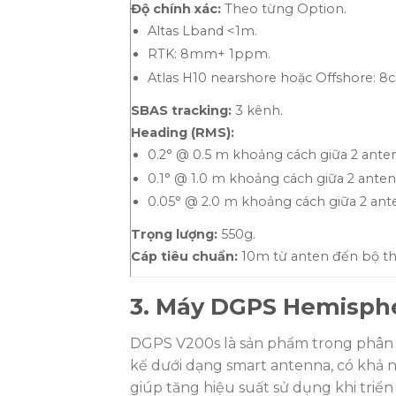
Độ chính xác:
Theo từng Option.
Altas Lband <1m.
RTK: 8mm+ 1ppm.
Atlas H10 nearshore hoặc Offshore: 8
SBAS tracking:
3 kênh.
Heading (RMS):
0.2° @ 0.5 m khoảng cách giữa 2 anten
0.1° @ 1.0 m khoảng cách giữa 2 anten
0.05° @ 2.0 m khoảng cách giữa 2 ant
Trọng lượng:
550g.
Cáp tiêu chuẩn:
10m từ anten đến bộ th
3. Máy DGPS Hemisph
DGPS V200s là sản phẩm trong phân k
kế dưới dạng smart antenna, có khả n
giúp tăng hiệu suất sử dụng khi triển