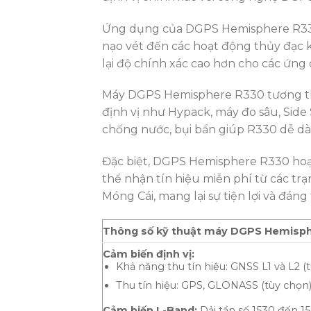
Ứng dụng của DGPS Hemisphere R330 r
nạo vét đến các hoạt động thủy đạc k
lại độ chính xác cao hơn cho các ứng
Máy DGPS Hemisphere R330 tương th
định vị như Hypack, máy đo sâu, Side
chống nước, bụi bẩn giúp R330 dễ dà
Đặc biệt, DGPS Hemisphere R330 hoạt
thể nhận tín hiệu miễn phí từ các t
Móng Cái, mang lại sự tiện lợi và đáng
Thông số kỹ thuật máy DGPS Hemisp
Cảm biến định vị:
Khả năng thu tín hiệu: GNSS L1 và L2 (t
Thu tín hiệu: GPS, GLONASS (tùy chọn)
Cảm biến L-Band:
Dải tần số 1530 đến 1