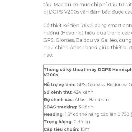
tàu. Mặc dù có mức chi phí đầu tư rất
bị DGPS V200s vẫn đảm bảo được các
Có thiết kế tiện lợi với dạng smart
hướng (Heading) hiệu quả trong các cô
GPS, Glonass, Beidou và Galileo, cung
hiệu chỉnh Atlas Lband giúp thiết bị đạ
nào.
Thông số kỹ thuật máy DGPS Hemisp
V200s
Hỗ trợ vệ tinh:
GPS, Glonass, Beidou và Ga
Số kênh thu:
424 kênh
Độ chính xác:
Atlas LBand <1m
SBAS tracking:
3 kênh
Heading:
1.5° có thể nâng cấp lên 0.750 (
Trọng lượng:
0.94 kg
Cáp tiêu chuẩn:
15m