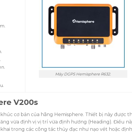
cm.
.
.
en.
Máy DGPS Hemisphere R632.
u.
ere V200s
húc cơ bản của hãng Hemisphere. Thiết bị này được th
ăng vừa định vị vị trí vừa định hướng (Heading). Điều nà
 khai trong các công tác thủy đạc như nạo vét hoặc định