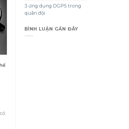
3 ứng dụng DGPS trong
quân đội
BÌNH LUẬN GẦN ĐÂY
thế
 có