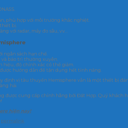
ONASS.
n, phù hợp với môi trường khắc nghiệt.
hiết bị.
ng với radar, máy đo sâu, v.v…
emisphere
ới ngân sách hạn chế.
a và bảo trì thường xuyên.
n hiệu, độ chính xác có thể giảm.
 được hướng dẫn để tận dụng hết tính năng.
 định vị tàu thuyền Hemisphere vẫn là một thiết bị đán
àng hải.
ng được cung cấp chính hãng bởi Đất Hợp. Quý khách h
!
re hiện nay!
e
permalink
.