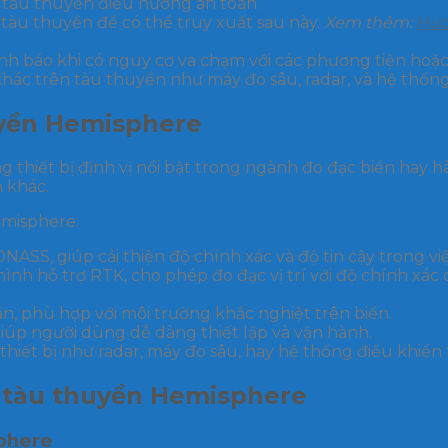
p tàu thuyền điều hướng an toàn.
a tàu thuyền để có thể truy xuất sau này.
Xem thêm:
Hướ
ảnh báo khi có nguy cơ va chạm với các phương tiện hoặc
 khác trên tàu thuyền như máy đo sâu, radar, và hệ thống
uyền Hemisphere
thiết bị định vị nổi bật trong ngành đo đạc biển hay h
 khác.
emisphere:
S, giúp cải thiện độ chính xác và độ tin cậy trong việc
ình hỗ trợ RTK, cho phép đo đạc vị trí với độ chính xác
n, phù hợp với môi trường khắc nghiệt trên biển.
giúp người dùng dễ dàng thiết lập và vận hành.
 thiết bị như radar, máy đo sâu, hay hệ thống điều khiển
ị tàu thuyền Hemisphere
sphere