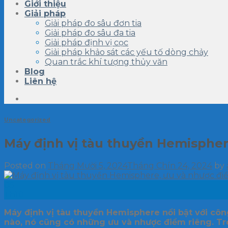
Giới thiệu
Giải pháp
Giải pháp đo sâu đơn tia
Giải pháp đo sâu đa tia
Giải pháp định vị cọc
Giải pháp khảo sát các yếu tố dòng chảy
Quan trắc khí tượng thủy văn
Blog
Liên hệ
Uncategorized
Máy định vị tàu thuyền Hemispher
Posted on
Tháng Mười 5, 2024
Tháng Chín 24, 2024
by
05
Th10
Máy định vị tàu thuyền Hemisphere nổi bật với công
nào, nó cũng có những ưu và nhược điểm riêng. Tro