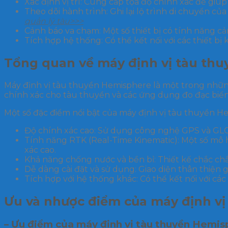
Xác định vị trí: Cung cấp tọa độ chính xác để giú
Theo dõi hành trình: Ghi lại lộ trình di chuyển củ
quản lý tàu>>>
Cảnh báo va chạm: Một số thiết bị có tính năng c
Tích hợp hệ thống: Có thể kết nối với các thiết bị
Tổng quan về máy định vị tàu th
Máy định vị tàu thuyền Hemisphere là một trong những 
chính xác cho tàu thuyền và các ứng dụng đo đạc biển
Một số đặc điểm nổi bật của máy định vị tàu thuyền H
Độ chính xác cao: Sử dụng công nghệ GPS và GLONAS
Tính năng RTK (Real-Time Kinematic): Một số mô h
xác cao.
Khả năng chống nước và bền bỉ: Thiết kế chắc chắ
Dễ dàng cài đặt và sử dụng: Giao diện thân thiện 
Tích hợp với hệ thống khác: Có thể kết nối với các
Ưu và nhược điểm của máy định v
– Ưu điểm của máy định vị tàu thuyền Hemi