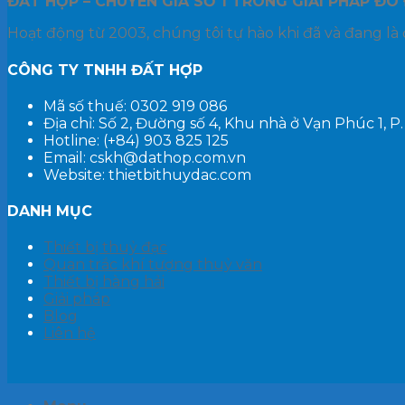
ĐẤT HỢP – CHUYÊN GIA SỐ 1
TRONG GIẢI PHÁP ĐO 
Hoạt động từ 2003, chúng tôi tự hào khi đã và đang là 
CÔNG TY TNHH ĐẤT HỢP
Mã số thuế: 0302 919 086
Địa chỉ: Số 2, Đường số 4, Khu nhà ở Vạn Phúc 1, 
Hotline: (+84) 903 825 125
Email: cskh@dathop.com.vn
Website: thietbithuydac.com
DANH MỤC
Thiết bị thuỷ đạc
Quan trắc khí tượng thuỷ văn
Thiết bị hàng hải
Giải pháp
Blog
Liên hệ