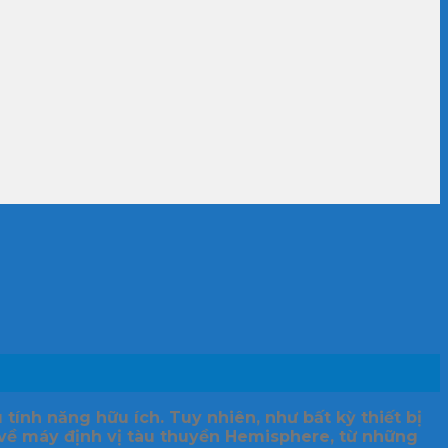
tính năng hữu ích. Tuy nhiên, như bất kỳ thiết bị
 về máy định vị tàu thuyền Hemisphere, từ những