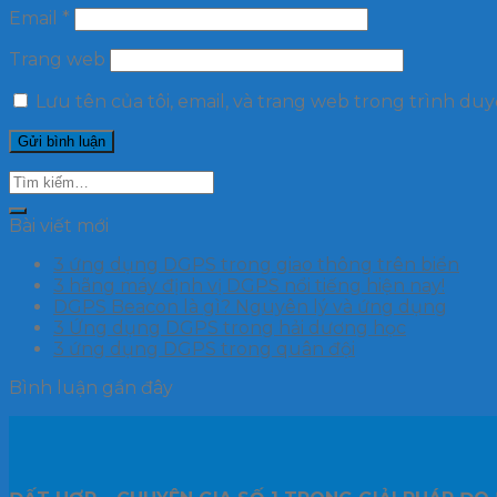
Email
*
Trang web
Lưu tên của tôi, email, và trang web trong trình duyệ
Bài viết mới
3 ứng dụng DGPS trong giao thông trên biển
3 hãng máy định vị DGPS nổi tiếng hiện nay!
DGPS Beacon là gì? Nguyên lý và ứng dụng
3 Ứng dụng DGPS trong hải dương học
3 ứng dụng DGPS trong quân đội
Bình luận gần đây