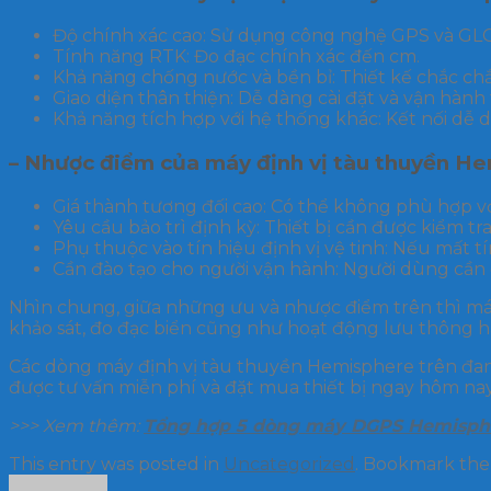
Độ chính xác cao: Sử dụng công nghệ GPS và GL
Tính năng RTK: Đo đạc chính xác đến cm.
Khả năng chống nước và bền bỉ: Thiết kế chắc chắ
Giao diện thân thiện: Dễ dàng cài đặt và vận hành t
Khả năng tích hợp với hệ thống khác: Kết nối dễ dà
– Nhược điểm của máy định vị tàu thuyền H
Giá thành tương đối cao: Có thể không phù hợp v
Yêu cầu bảo trì định kỳ: Thiết bị cần được kiểm tr
Phụ thuộc vào tín hiệu định vị vệ tinh: Nếu mất tí
Cần đào tạo cho người vận hành: Người dùng cần
Nhìn chung, giữa những ưu và nhược điểm trên thì máy
khảo sát, đo đạc biển cũng như hoạt động lưu thông h
Các dòng máy định vị tàu thuyền Hemisphere trên đa
được tư vấn miễn phí và đặt mua thiết bị ngay hôm nay
>>> Xem thêm:
Tổng hợp 5 dòng máy DGPS Hemisphe
This entry was posted in
Uncategorized
. Bookmark th