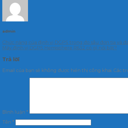
admin
Chức năng của định vị DGPS trong đo sâu đơn tia và đa
Máy định vị DGPS Hemisphere R632 có gì nổi bật?
Trả lời
Email của bạn sẽ không được hiển thị công khai.
Các t
Bình luận
*
Tên
*